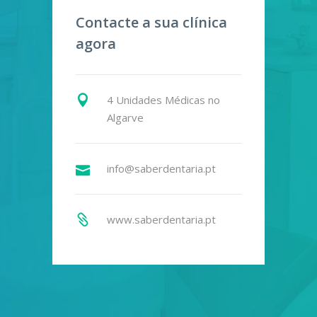
Contacte a sua clínica
agora
4 Unidades Médicas no
Algarve
info@saberdentaria.pt
www.saberdentaria.pt