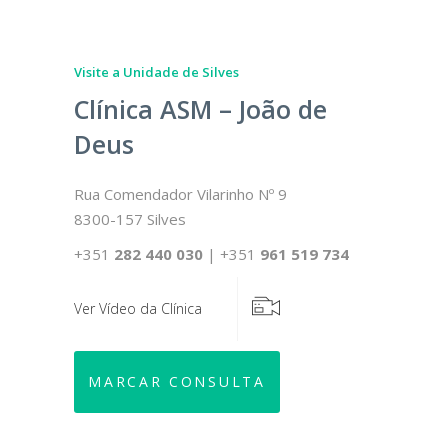
Visite a Unidade de Silves
Visite a Un
Clínica ASM – João de
Clínic
Deus
Olhão
 Nº 35
Rua Comendador Vilarinho Nº 9
EN 125 nº 
8300-157 Silves
2.05
8700-137 
533 001
+351
282 440 030
| +351
961 519 734
Telefone:
Ver Vídeo da Clínica
Ver Vídeo d
MARCAR CONSULTA
MARCA