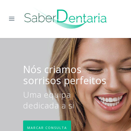
Nós criamos
sorrisos perfeitos
Uma equipa
dedicada a si
MARCAR CONSULTA